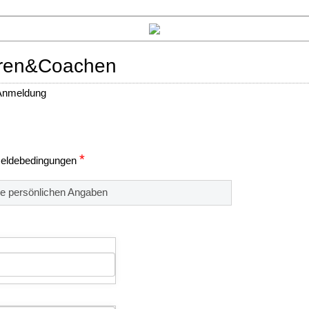
hren&Coachen
 Anmeldung
*
eldebedingungen
re persönlichen Angaben