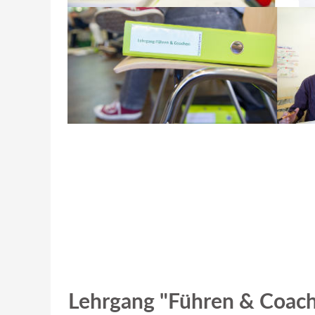
1
2
3
4
5
6
Lehrgang "Führen & Coac