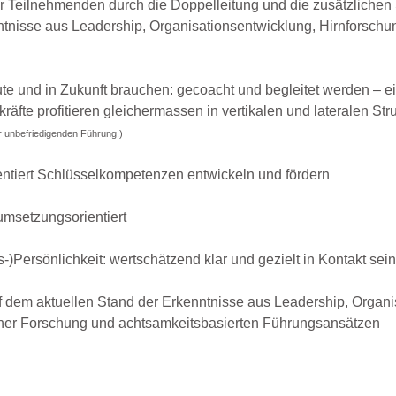
r Teilnehmenden durch die Doppelleitung und die zusätzlichen 
ntnisse aus Leadership, Organisationsentwicklung, Hirnforsch
te und in Zukunft brauchen: gecoacht und begleitet werden – e
äfte profitieren gleichermassen in vertikalen und lateralen Str
r unbefriedigenden Führung.)
ientiert Schlüsselkompetenzen entwickeln und fördern
 umsetzungsorientiert
-)Persönlichkeit: wertschätzend klar und gezielt in Kontakt sein
f dem aktuellen Stand der Erkenntnisse aus Leadership, Organi
her Forschung und achtsamkeitsbasierten Führungsansätzen