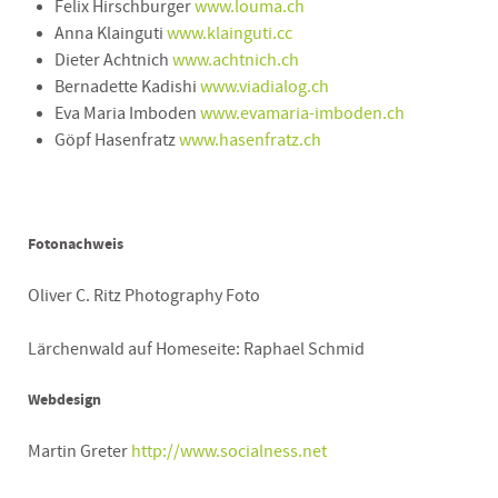
Felix Hirschburger
www.louma.ch
Anna Klainguti
www.klainguti.cc
Dieter Achtnich
www.achtnich.ch
Bernadette Kadishi
www.viadialog.ch
Eva Maria Imboden
www.evamaria-imboden.ch
Göpf Hasenfratz
www.hasenfratz.ch
Fotonachweis
Oliver C. Ritz Photography Foto
Lärchenwald auf Homeseite: Raphael Schmid
Webdesign
Martin Greter
http://www.socialness.net